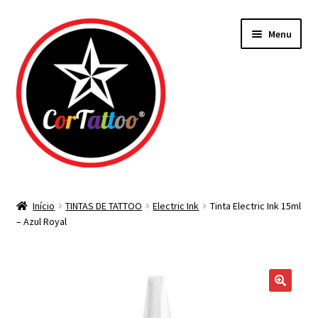
Pular
Pular
Menu
para
para
navegação
o
conteúdo
Todos os Materiais
Início
TINTAS DE TATTOO
Electric Ink
Tinta Electric Ink 15ml
– Azul Royal
Agulhas
Bicos Descartáveis
Tintas