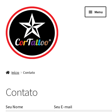
Pular
Pular
Menu
para
para
navegação
o
conteúdo
Todos os Materiais
Início
Contato
Agulhas
Contato
Bicos Descartáveis
Tintas
Seu Nome
Seu E-mail