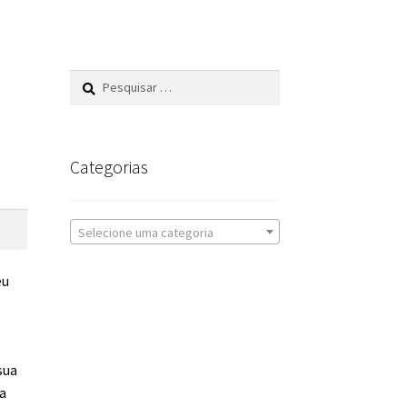
Pesquisar
por:
Categorias
Selecione uma categoria
eu
sua
a