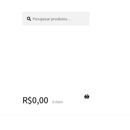
Pesquisar
Pesquisar
por:
R$
0,00
0 item