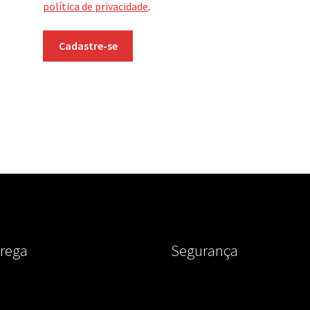
política de privacidade
.
Cadastre-se
rega
Segurança