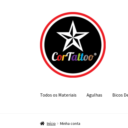
Pular
Pular
para
para
navegação
o
conteúdo
Todos os Materiais
Agulhas
Bicos D
Início
Minha conta