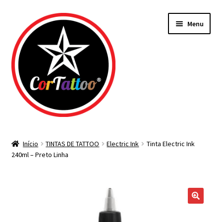
Pular
Pular
Menu
para
para
navegação
o
conteúdo
Todos os Materiais
Início
TINTAS DE TATTOO
Electric Ink
Tinta Electric Ink
240ml – Preto Linha
Agulhas
Bicos Descartáveis
Tintas