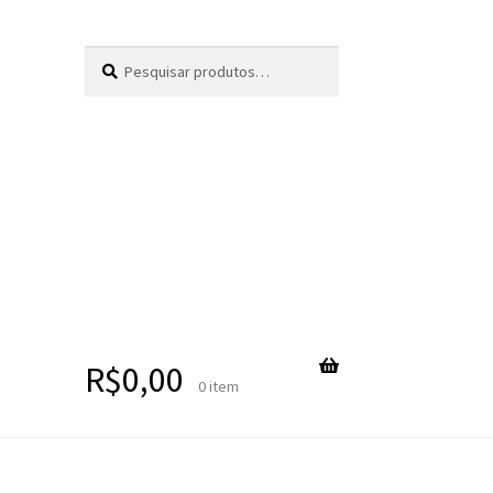
Pesquisar
Pesquisar
por:
R$
0,00
0 item