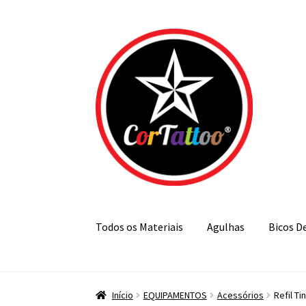
Pular
Pular
para
para
navegação
o
conteúdo
Todos os Materiais
Agulhas
Bicos D
Início
EQUIPAMENTOS
Acessórios
Refil Ti