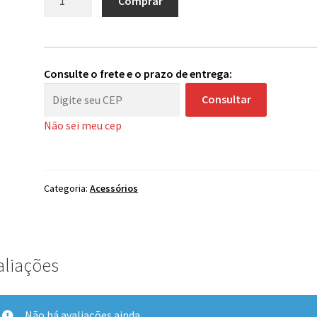
Comprar
Tinta
Caneta
-
Electric
Consulte o frete e o prazo de entrega:
Ink
Consultar
Drawing
Liquid
Não sei meu cep
Purple
quantidade
Categoria:
Acessórios
aliações
Não há avaliações ainda.