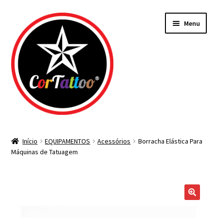
Pular
Pular
Menu
para
para
navegação
o
conteúdo
Todos os Materiais
Início
EQUIPAMENTOS
Acessórios
Borracha Elástica Para
Máquinas de Tatuagem
Agulhas
Bicos Descartáveis
Tintas