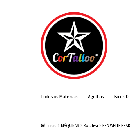
Pular
Pular
para
para
navegação
o
conteúdo
Todos os Materiais
Agulhas
Bicos D
Início
MÁQUINAS
Rotativa
PEN WHITE HEAD