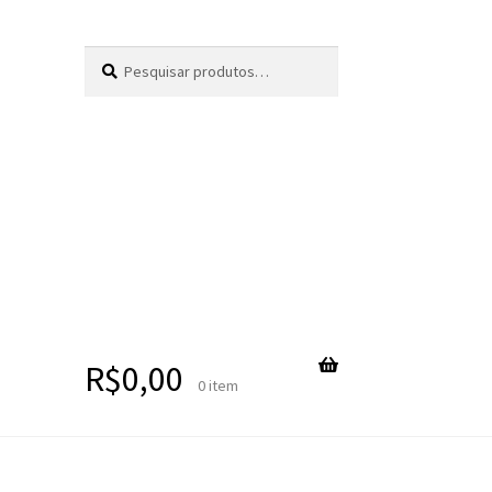
Pesquisar
Pesquisar
por:
R$
0,00
0 item