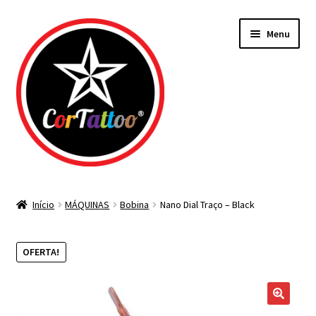
Pular
Pular
Menu
para
para
navegação
o
conteúdo
Todos os Materiais
Início
MÁQUINAS
Bobina
Nano Dial Traço – Black
Agulhas
OFERTA!
Bicos Descartáveis
Tintas