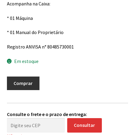
Acompanha na Caixa:
* 01 Máquina
* 01 Manual do Proprietário
Registro ANVISA n° 80485730001
Em estoque
Nano
Comprar
Dial
Traço
-
Black
Consulte o frete e o prazo de entrega:
quantidade
Consultar