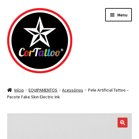
Pular
Pular
Menu
para
para
navegação
o
conteúdo
Todos os Materiais
Início
EQUIPAMENTOS
Acessórios
Pele Artificial Tattoo –
Pacote Fake Skin Electric Ink
Agulhas
Bicos Descartáveis
Tintas