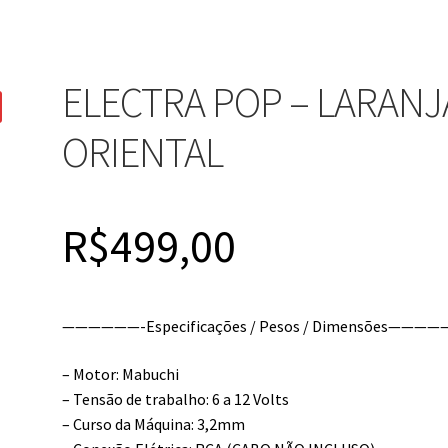
ELECTRA POP – LARANJ
ORIENTAL
R$
499,00
——————-Especificações / Pesos / Dimensões————
– Motor: Mabuchi
– Tensão de trabalho: 6 a 12 Volts
– Curso da Máquina: 3,2mm