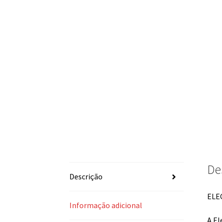
De
Descrição
ELE
Informação adicional
A El