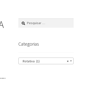
A
Pesquisar
por:
Categorias
Rotativa (1)
×
——-