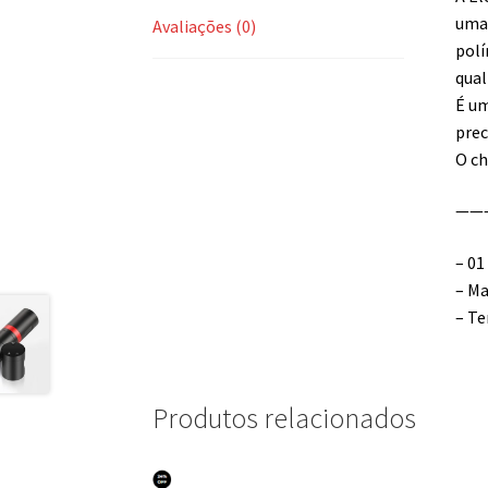
uma 
Avaliações (0)
polí
qual
É um
prec
O ch
——
– 01
– Ma
– Te
Produtos relacionados