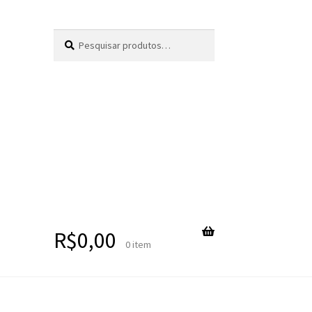
Pesquisar
Pesquisar
por:
R$
0,00
0 item