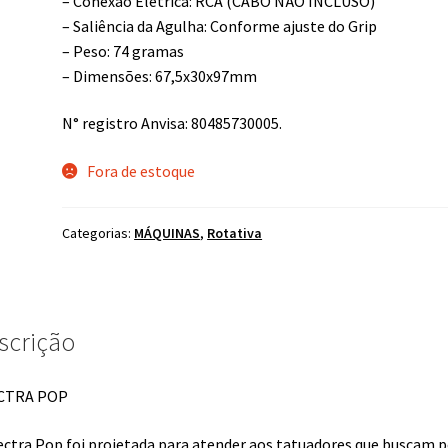
– Conexão Elétrica: RCA (CABO NÃO INCLUSO)
– Saliência da Agulha: Conforme ajuste do Grip
– Peso: 74 gramas
– Dimensões: 67,5x30x97mm
N° registro Anvisa: 80485730005.
Fora de estoque
Categorias:
MÁQUINAS
,
Rotativa
scrição
CTRA POP
ectra Pop foi projetada para atender aos tatuadores que buscam p