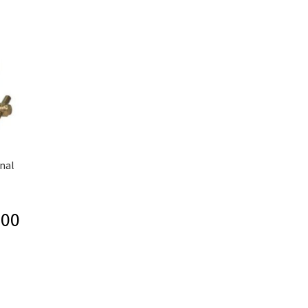
onal
,00