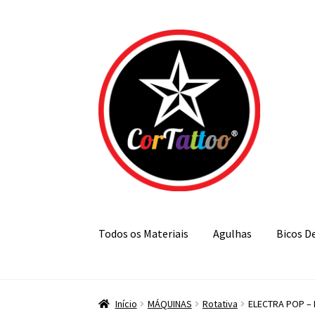
Pular
Pular
para
para
navegação
o
conteúdo
Todos os Materiais
Agulhas
Bicos D
Início
MÁQUINAS
Rotativa
ELECTRA POP –