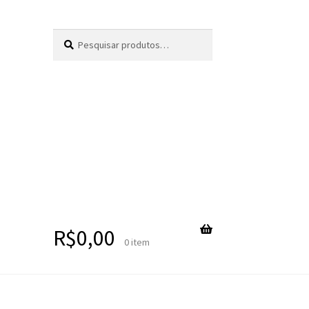
Pesquisar
Pesquisar
por:
R$
0,00
0 item