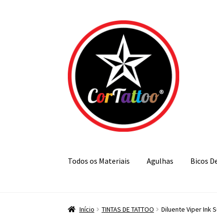
Pular
Pular
para
para
navegação
o
conteúdo
Todos os Materiais
Agulhas
Bicos D
Início
TINTAS DE TATTOO
Diluente Viper Ink