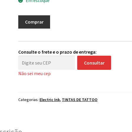
Em estoque
Tinta
Comprar
Electric
Ink
15ml
-
Consulte o frete e o prazo de entrega:
Azul
Consultar
Médio
quantidade
Não sei meu cep
Categorias:
Electric Ink
,
TINTAS DE TATTOO