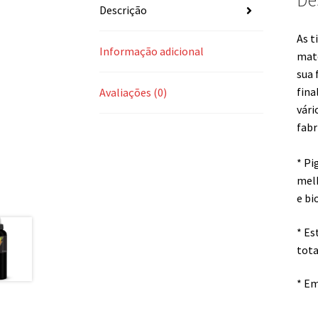
De
Descrição
As t
Informação adicional
maté
sua 
fina
Avaliações (0)
vári
fabr
* Pi
melh
e bi
* Es
tota
* Em