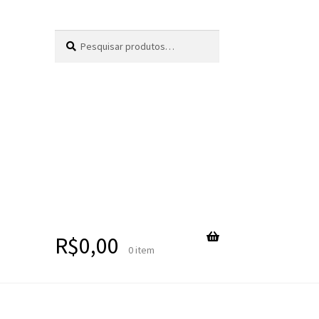
Pesquisar
Pesquisar
por:
R$
0,00
0 item