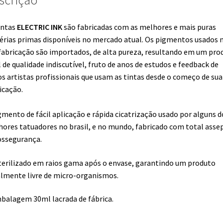
scrição
intas
ELECTRIC INK
são fabricadas com as melhores e mais puras
rias primas disponíveis no mercado atual. Os pigmentos usados 
fabricação são importados, de alta pureza, resultando em um pro
l de qualidade indiscutível, fruto de anos de estudos e feedback de
os artistas profissionais que usam as tintas desde o começo de sua
icação.
gmento de fácil aplicação e rápida cicatrização usado por alguns d
ores tatuadores no brasil, e no mundo, fabricado com total asse
ossegurança.
terilizado em raios gama após o envase, garantindo um produto
lmente livre de micro-organismos.
balagem 30ml lacrada de fábrica.