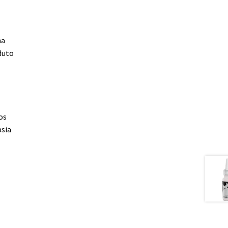
na
duto
os
psia