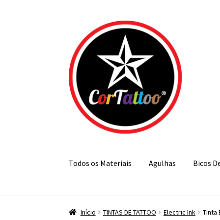
Pular
Pular
para
para
navegação
o
conteúdo
Todos os Materiais
Agulhas
Bicos D
Início
TINTAS DE TATTOO
Electric Ink
Tinta 