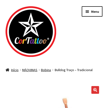
Pular
Pular
Menu
para
para
navegação
o
conteúdo
Todos os Materiais
Início
MÁQUINAS
Bobina
Bulldog Traço – Tradicional
Agulhas
Bicos Descartáveis
Tintas