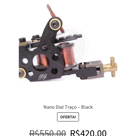
Nano Dial Traço – Black
OFERTA!
R$
550,00
R$
420,00