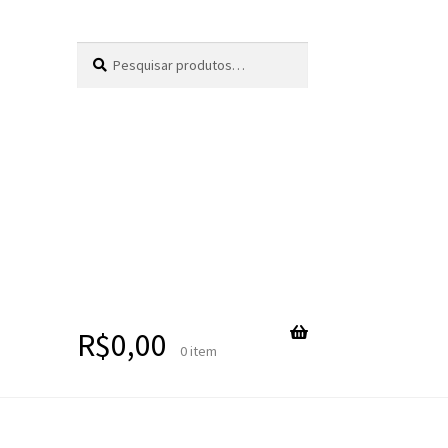
Pesquisar
Pesquisar
por:
R$
0,00
0 item