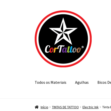
Pular
Pular
para
para
navegação
o
conteúdo
Todos os Materiais
Agulhas
Bicos D
Início
TINTAS DE TATTOO
Electric Ink
Tinta