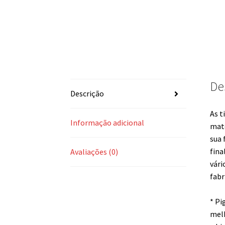
De
Descrição
As t
Informação adicional
maté
sua 
fina
Avaliações (0)
vári
fabr
* Pi
melh