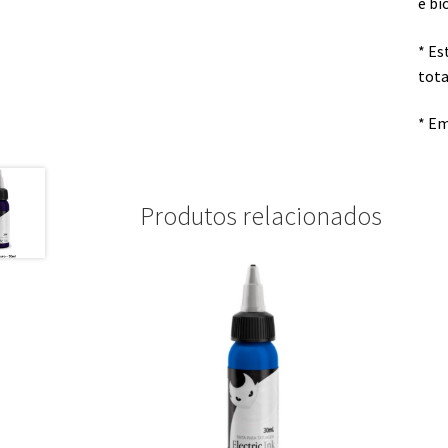
e bi
* Es
tota
* Em
Produtos relacionados