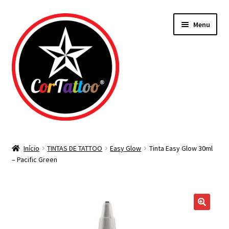
Pular
Pular
Menu
para
para
navegação
o
conteúdo
Todos os Materiais
Início
TINTAS DE TATTOO
Easy Glow
Tinta Easy Glow 30ml
– Pacific Green
Agulhas
Bicos Descartáveis
Tintas