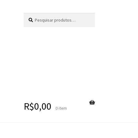
Pesquisar
Pesquisar
por:
R$
0,00
0 item