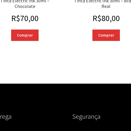
Tinta Electric Ink 30ml –
Tinta Electric Ink 30ml – Br
Chocolate
Real
R$
70,00
R$
80,00
Comprar
Comprar
rega
Segurança