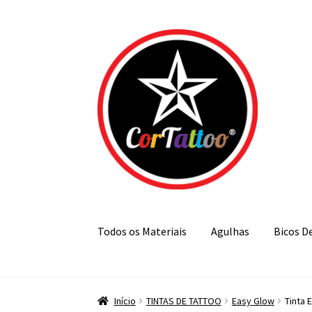
Pular
Pular
para
para
navegação
o
conteúdo
Todos os Materiais
Agulhas
Bicos D
Início
TINTAS DE TATTOO
Easy Glow
Tinta 