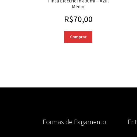
Tinta Electric Ink 30ml – Azul
Médio
R$
70,00
Comprar
Formas de Pagamento
Ent