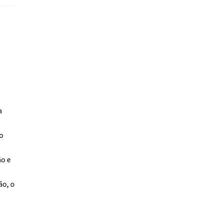
a
o
o e
ão, o