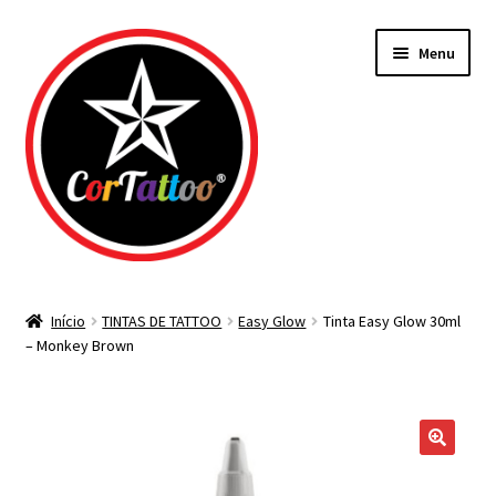
Pular
Pular
Menu
para
para
navegação
o
conteúdo
Todos os Materiais
Início
TINTAS DE TATTOO
Easy Glow
Tinta Easy Glow 30ml
– Monkey Brown
Agulhas
Bicos Descartáveis
Tintas