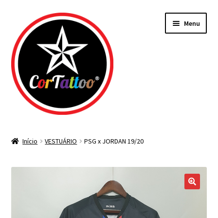
Pular
Pular
Menu
para
para
navegação
o
conteúdo
Todos os Materiais
Início
VESTUÁRIO
PSG x JORDAN 19/20
Agulhas
Bicos Descartáveis
Tintas