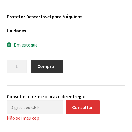
Protetor Descartável para Máquinas
Unidades
Em estoque
Protetor
Comprar
para
Máquinas
-
Unidade
Consulte o frete e o prazo de entrega:
quantidade
Consultar
Não sei meu cep