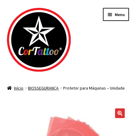
Pular
Pular
Menu
para
para
navegação
o
conteúdo
Todos os Materiais
Início
BIOSSEGURANÇA
Protetor para Máquinas – Unidade
Agulhas
Bicos Descartáveis
Tintas