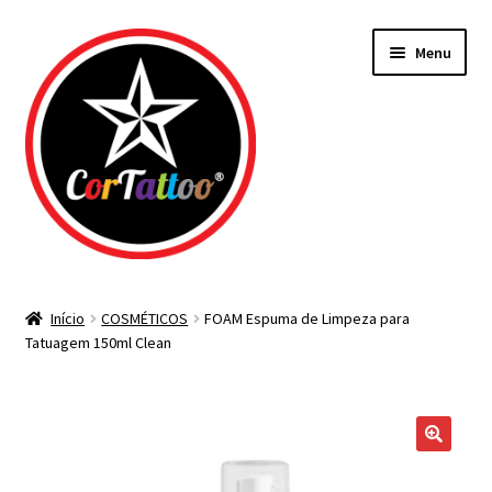
Pular
Pular
Menu
para
para
navegação
o
conteúdo
Todos os Materiais
Início
COSMÉTICOS
FOAM Espuma de Limpeza para
Tatuagem 150ml Clean
Agulhas
Bicos Descartáveis
Tintas