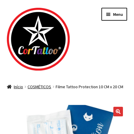
Pular
Pular
Menu
para
para
navegação
o
conteúdo
Todos os Materiais
Início
COSMÉTICOS
Filme Tattoo Protection 10 CM x 20 CM
Agulhas
Bicos Descartáveis
Tintas