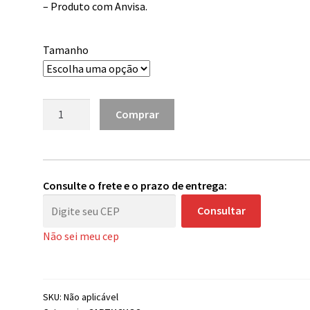
– Produto com Anvisa.
Tamanho
Cartuchos
Comprar
Hornet
V-
Select
-
Consulte o frete e o prazo de entrega:
Unidade
Consultar
quantidade
Não sei meu cep
SKU:
Não aplicável