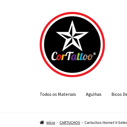
Pular
Pular
para
para
navegação
o
conteúdo
Todos os Materiais
Agulhas
Bicos D
Início
CARTUCHOS
Cartuchos Hornet V-Sele