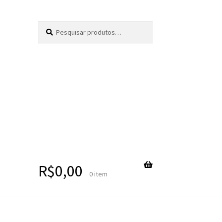
Pesquisar
Pesquisar
por:
R$
0,00
0 item